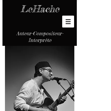
LeHache
Auteur-Compositeur-
Interprète