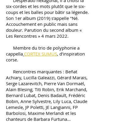
Desperado hexagonal, il a choisi la
six-cordes et les mots plutôt que le six-
coups et les balles pour bâtir sa légende.
Son 1er album (2019) s'appelle "Né.
Accouchement en public mais sans
douleur. Parution du second album «
Les Rencontres » 4 mars 2022.
Membre du trio de polyphonie a
cappella
CORTEX SUMUS
, d'inspiration
corse.
Rencontres marquantes : Beñat
Achiary, Lucilla Galeazzi, Gérard Marais,
Serge Lazarevitch, Pierre Van Dormaël,
Alain Blesing, Titi Robin, Erik Marchand,
Bernard Lubat, Denis Badault, Frédéric
Bobin, Anne Sylvestre, Lily Luca, Claude
Lemesle, JP Poletti, JE Langianni, FP
Barbolosi, Maxime Merlandi et les
chanteurs de Barbara Furtuna...