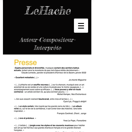
LeHache
Auteur-Compositeur-
Interprète